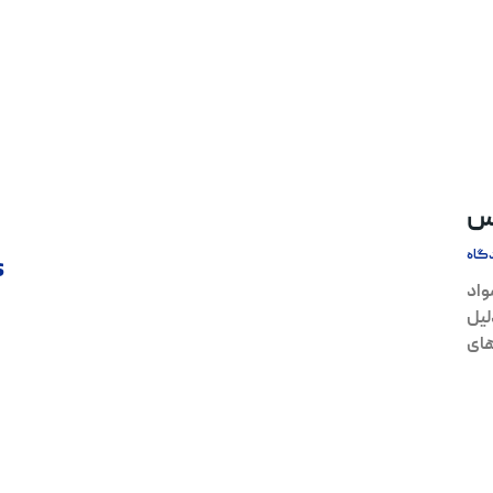
اس
گاه
s
واد
لیل
ای