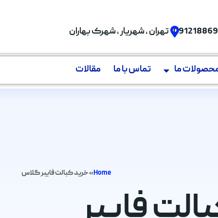
09121886
تهران , شهریار , شهرک بهاران
حصولات ما
تماس با ما
مقالات
Home
»
خرید کبالت فایبر گلاس
کبالت فایبر