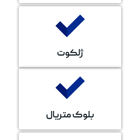
ژلکوت
بلوک متریال