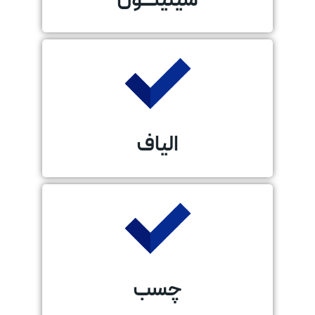
سیلیکون
الیاف
چسب