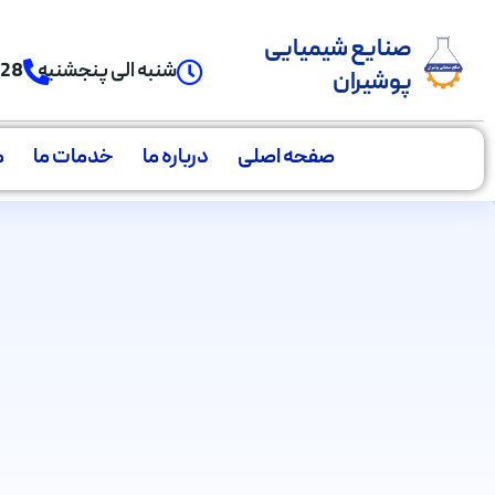
صنایع شیمیایی
شنبه الی پنجشنبه
928
پوشیران
صفحه اصلی
درباره ما
خدمات ما
م