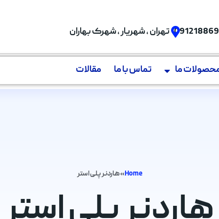
09121886
تهران , شهریار , شهرک بهاران
حصولات ما
تماس با ما
مقالات
Home
»
هاردنر پلی استر
هاردنر پلی استر