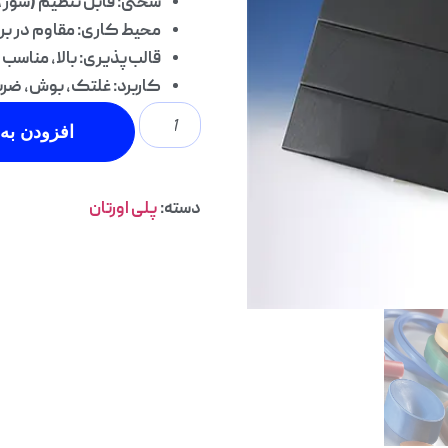
سختی: قابل تنظیم (شور ۵۰A تا ۹۵A)
محیط کاری: مقاوم در برابر
قالب‌پذیری: بالا، مناس
کاربرد: غلتک، بوش، ضرب
افزودن به 
دسته:
پلی اورتان