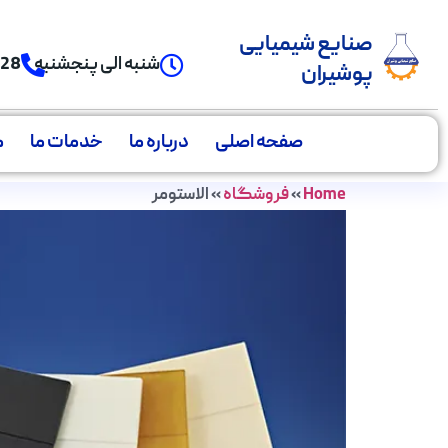
صنایع شیمیایی
شنبه الی پنجشنبه
928
پوشیران
صفحه اصلی
درباره ما
خدمات ما
م
Home
»
فروشگاه
»
الاستومر