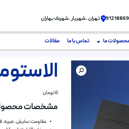
09121886
تهران , شهریار , شهرک بهاران
حصولات ما
تماس با ما
مقالات
الاستوم
0
تومان
مشخصات محصول
مقاومت: سایش، ضربه، فشا