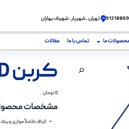
09121886
تهران , شهریار , شهرک بهاران
حصولات ما
تماس با ما
مقالات
کربن UD
0
تومان
مشخصات محصول
الیاف کاملاً موازی و یک‌جهته (۰ یا