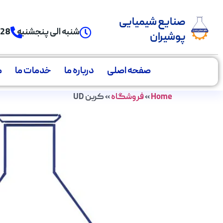
صنایع شیمیایی
شنبه الی پنجشنبه
928
پوشیران
صفحه اصلی
درباره ما
خدمات ما
م
Home
»
فروشگاه
»
کربن UD