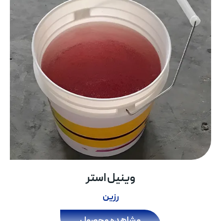
وینیل استر
رزین