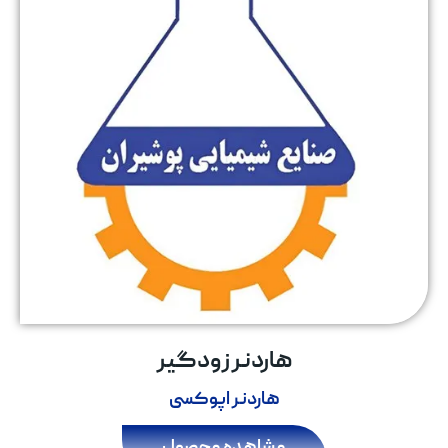
هاردنر زودگیر
هاردنر اپوکسی