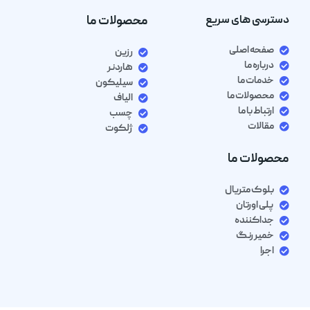
دسترسی های سریع
محصولات ما
صفحه اصلی
رزین
درباره ما
هاردنر
خدمات ما
سیلیکون
محصولات ما
الیاف
ارتباط با ما
چسب
مقالات
ژلکوت
محصولات ما
بلوک متریال
پلی اورتان
جداکننده
خمیر رنگ
اجرا