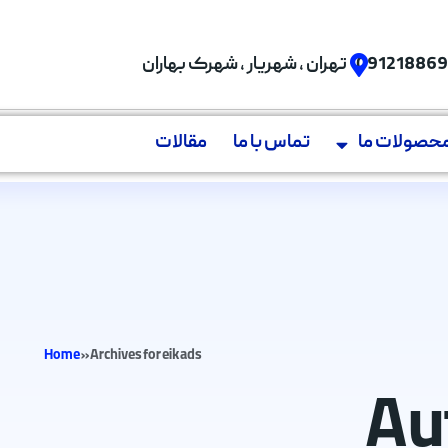
09121886
تهران , شهریار , شهرک بهاران
حصولات ما
تماس با ما
مقالات
Home
»
Archives for eikads
Au