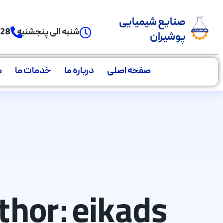
صنایع شیمیایی
شنبه الی پنجشنبه
928
پوشیران
صفحه اصلی
درباره ما
خدمات ما
م
thor:
eikads