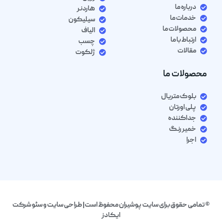
درباره ما
هاردنر
خدمات ما
سیلیکون
محصولات ما
الیاف
ارتباط با ما
چسب
مقالات
ژلکوت
محصولات ما
بلوک متریال
پلی اورتان
جداکننده
خمیر رنگ
اجرا
© تمامی حقوق برای سایت پوشیران محفوظ است| طراحی سایت و سئو شرکت
ایکادز