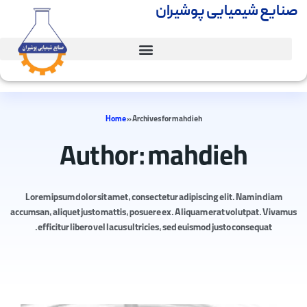
صنایع شیمیایی پوشیران
Home
»
Archives for mahdieh
Author:
mahdieh
Lorem ipsum dolor sit amet, consectetur adipiscing elit. Nam in diam
accumsan, aliquet justo mattis, posuere ex. Aliquam erat volutpat. Vivamus
efficitur libero vel lacus ultricies, sed euismod justo consequat.