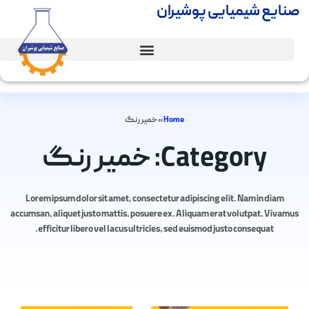
صنایع شیمیایی پوشیران
Home
»
خمیر رنگ
Category: خمیر رنگ
Lorem ipsum dolor sit amet, consectetur adipiscing elit. Nam in diam
accumsan, aliquet justo mattis, posuere ex. Aliquam erat volutpat. Vivamus
efficitur libero vel lacus ultricies, sed euismod justo consequat.