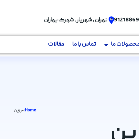
09121886
تهران , شهریار , شهرک بهاران
حصولات ما
تماس با ما
مقالات
Home
»
رزین