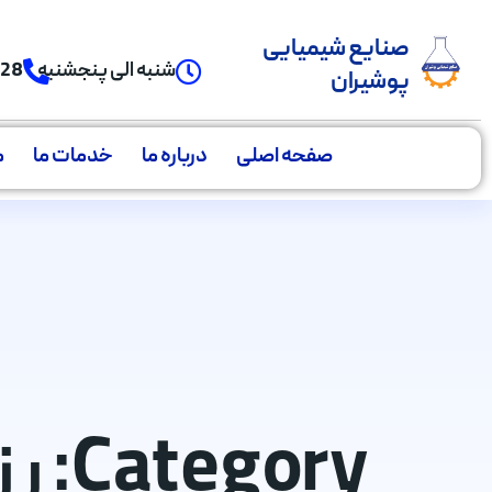
صنایع شیمیایی
شنبه الی پنجشنبه
928
پوشیران
صفحه اصلی
درباره ما
خدمات ما
م
Category: رزین