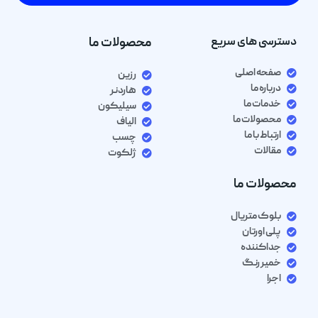
دسترسی های سریع
محصولات ما
صفحه اصلی
رزین
درباره ما
هاردنر
خدمات ما
سیلیکون
محصولات ما
الیاف
ارتباط با ما
چسب
مقالات
ژلکوت
محصولات ما
بلوک متریال
پلی اورتان
جداکننده
خمیر رنگ
اجرا