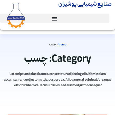
صنایع شیمیایی پوشیران
Home
»
چسب
Category: چسب
Lorem ipsum dolor sit amet, consectetur adipiscing elit. Nam in diam
accumsan, aliquet justo mattis, posuere ex. Aliquam erat volutpat. Vivamus
efficitur libero vel lacus ultricies, sed euismod justo consequat.