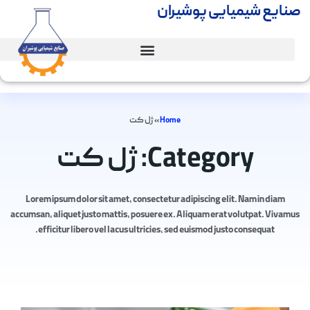
صنایع شیمیایی پوشیران
Home
»
ژل کت
Category: ژل کت
Lorem ipsum dolor sit amet, consectetur adipiscing elit. Nam in diam
accumsan, aliquet justo mattis, posuere ex. Aliquam erat volutpat. Vivamus
efficitur libero vel lacus ultricies, sed euismod justo consequat.