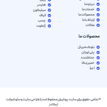
درباره ما
هاردنر
خدمات ما
سیلیکون
محصولات ما
الیاف
ارتباط با ما
چسب
مقالات
ژلکوت
محصولات ما
بلوک متریال
پلی اورتان
جداکننده
خمیر رنگ
اجرا
© تمامی حقوق برای سایت پوشیران محفوظ است| طراحی سایت و سئو شرکت
ایکادز