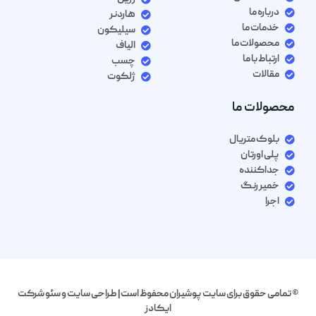
درباره ما
هاردنر
خدمات ما
سیلیکون
محصولات ما
الیاف
ارتباط با ما
چسب
مقالات
ژلکوت
محصولات ما
بلوک متریال
پلی اورتان
جداکننده
خمیر رنگ
اجرا
© تمامی حقوق برای سایت پوشیران محفوظ است| طراحی سایت و سئو شرکت
ایکادز