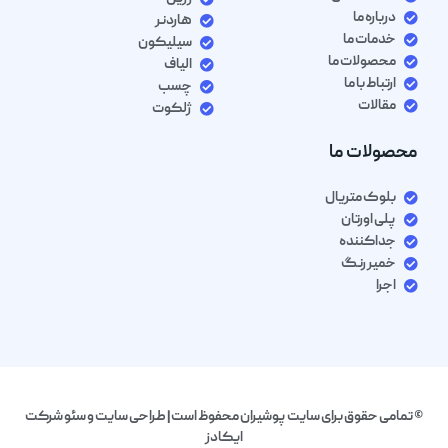
درباره ما
هاردنر
خدمات ما
سیلیکون
محصولات ما
الیاف
ارتباط با ما
چسب
مقالات
ژلکوت
محصولات ما
بلوک متریال
پلی اورتان
جداکننده
خمیر رنگ
اجرا
© تمامی حقوق برای سایت پوشیران محفوظ است| طراحی سایت و سئو شرکت
ایکادز