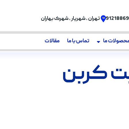
09121886
تهران , شهریار , شهرک بهاران
حصولات ما
تماس با ما
مقالات
پت کربن