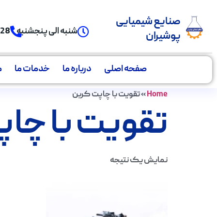
صنایع شیمیایی
شنبه الی پنجشنبه
928
پوشیران
صفحه اصلی
درباره ما
خدمات ما
م
Home
»
تقویت با چاپت کربن
تقویت با چا
نمایش یک نتیجه