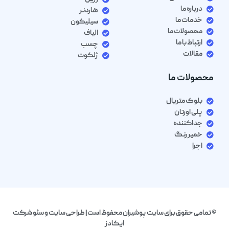
درباره ما
هاردنر
خدمات ما
سیلیکون
محصولات ما
الیاف
ارتباط با ما
چسب
مقالات
ژلکوت
محصولات ما
بلوک متریال
پلی اورتان
جداکننده
خمیر رنگ
اجرا
© تمامی حقوق برای سایت پوشیران محفوظ است| طراحی سایت و سئو شرکت
ایکادز