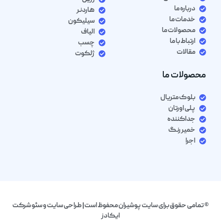
درباره ما
هاردنر
خدمات ما
سیلیکون
محصولات ما
الیاف
ارتباط با ما
چسب
مقالات
ژلکوت
محصولات ما
بلوک متریال
پلی اورتان
جداکننده
خمیر رنگ
اجرا
© تمامی حقوق برای سایت پوشیران محفوظ است| طراحی سایت و سئو شرکت
ایکادز