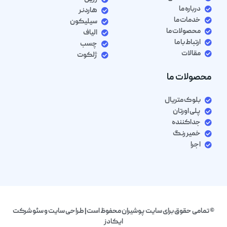
درباره ما
هاردنر
خدمات ما
سیلیکون
محصولات ما
الیاف
ارتباط با ما
چسب
مقالات
ژلکوت
محصولات ما
بلوک متریال
پلی اورتان
جداکننده
خمیر رنگ
اجرا
© تمامی حقوق برای سایت پوشیران محفوظ است| طراحی سایت و سئو شرکت
ایکادز