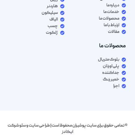
درباره ما
هاردنر
خدمات ما
سیلیکون
محصولات ما
الیاف
ارتباط با ما
چسب
مقالات
ژلکوت
محصولات ما
بلوک متریال
پلی اورتان
جداکننده
خمیر رنگ
اجرا
© تمامی حقوق برای سایت پوشیران محفوظ است| طراحی سایت و سئو شرکت
ایکادز