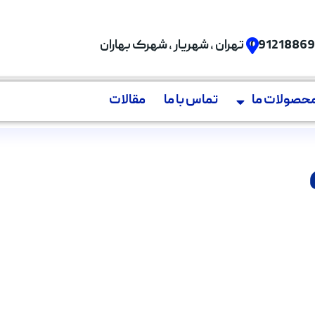
09121886
تهران , شهریار , شهرک بهاران
حصولات ما
تماس با ما
مقالات