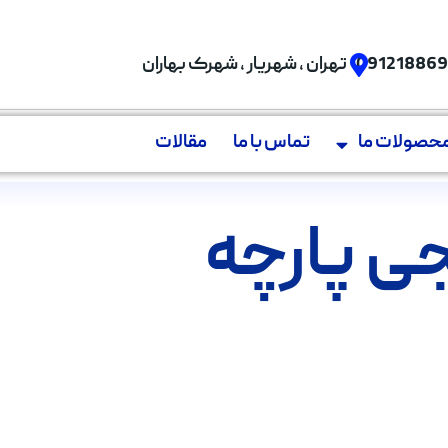
09121886
تهران , شهریار , شهرک بهاران
حصولات ما
تماس با ما
مقالات
جی پارچه