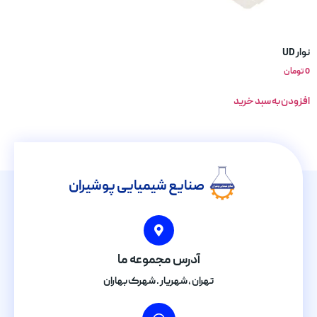
نوار UD
0
تومان
افزودن به سبد خرید
صنایع شیمیایی پوشیران
آدرس مجموعه ما
تهران , شهریار . شهرک بهاران