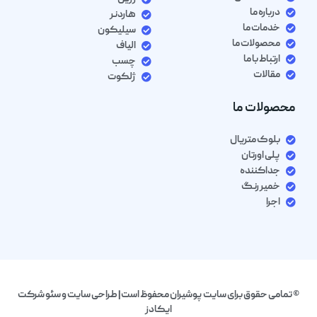
درباره ما
هاردنر
خدمات ما
سیلیکون
محصولات ما
الیاف
ارتباط با ما
چسب
مقالات
ژلکوت
محصولات ما
بلوک متریال
پلی اورتان
جداکننده
خمیر رنگ
اجرا
© تمامی حقوق برای سایت پوشیران محفوظ است| طراحی سایت و سئو شرکت
ایکادز