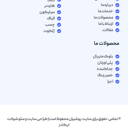
درباره ما
هاردنر
خدمات ما
سیلیکون
محصولات ما
الیاف
ارتباط با ما
چسب
مقالات
ژلکوت
محصولات ما
بلوک متریال
پلی اورتان
جداکننده
خمیر رنگ
اجرا
© تمامی حقوق برای سایت پوشیران محفوظ است| طراحی سایت و سئو شرکت
ایکادز