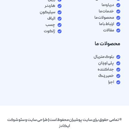
درباره ما
هاردنر
خدمات ما
سیلیکون
محصولات ما
الیاف
ارتباط با ما
چسب
مقالات
ژلکوت
محصولات ما
بلوک متریال
پلی اورتان
جداکننده
خمیر رنگ
اجرا
© تمامی حقوق برای سایت پوشیران محفوظ است| طراحی سایت و سئو شرکت
ایکادز