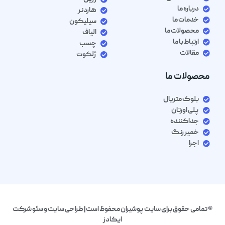
درباره ما
هاردنر
خدمات ما
سیلیکون
محصولات ما
الیاف
ارتباط با ما
چسب
مقالات
ژلکوت
محصولات ما
بلوک متریال
پلی اورتان
جداکننده
خمیر رنگ
اجرا
© تمامی حقوق برای سایت پوشیران محفوظ است| طراحی سایت و سئو شرکت
ایکادز