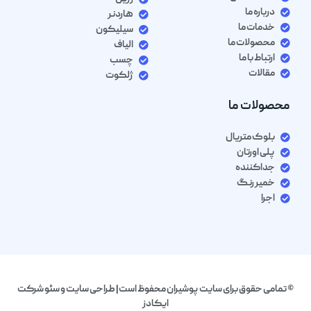
درباره ما
هاردنر
خدمات ما
سیلیکون
محصولات ما
الیاف
ارتباط با ما
چسب
مقالات
ژلکوت
محصولات ما
بلوک متریال
پلی اورتان
جداکننده
خمیر رنگ
اجرا
© تمامی حقوق برای سایت پوشیران محفوظ است| طراحی سایت و سئو شرکت
ایکادز