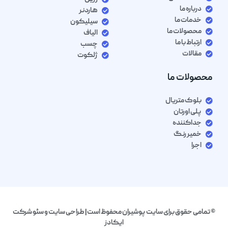
درباره ما
هاردنر
خدمات ما
سیلیکون
محصولات ما
الیاف
ارتباط با ما
چسب
مقالات
ژلکوت
محصولات ما
بلوک متریال
پلی اورتان
جداکننده
خمیر رنگ
اجرا
© تمامی حقوق برای سایت پوشیران محفوظ است| طراحی سایت و سئو شرکت
ایکادز