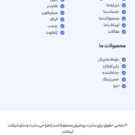
درباره ما
هاردنر
خدمات ما
سیلیکون
محصولات ما
الیاف
ارتباط با ما
چسب
مقالات
ژلکوت
محصولات ما
بلوک متریال
پلی اورتان
جداکننده
خمیر رنگ
اجرا
© تمامی حقوق برای سایت پوشیران محفوظ است| طراحی سایت و سئو شرکت
ایکادز