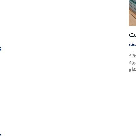
یت
گاه
s
واد
بود
ا و