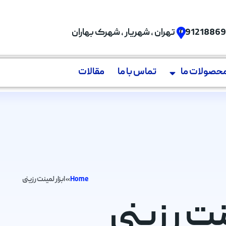
09121886
تهران , شهریار , شهرک بهاران
حصولات ما
تماس با ما
مقالات
Home
»
ابزار لمینت رزینی