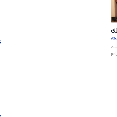
زی
گاه
s
است
ی و