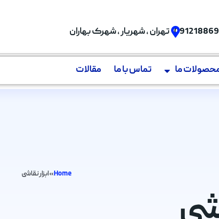
09121886
تهران , شهریار , شهرک بهاران
حصولات ما
تماس با ما
مقالات
Home
»
ابزار نقاشی