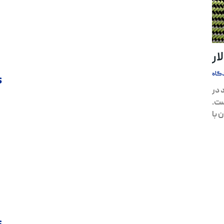
ار
گاه
s
 در
ست.
 با