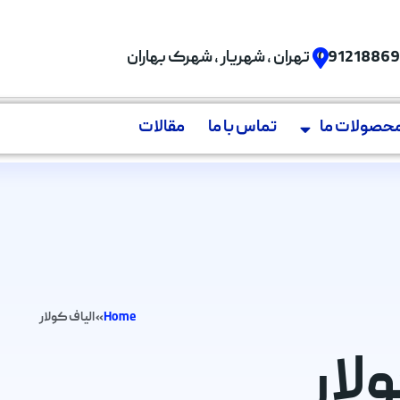
09121886
تهران , شهریار , شهرک بهاران
حصولات ما
تماس با ما
مقالات
Home
»
الیاف کولار