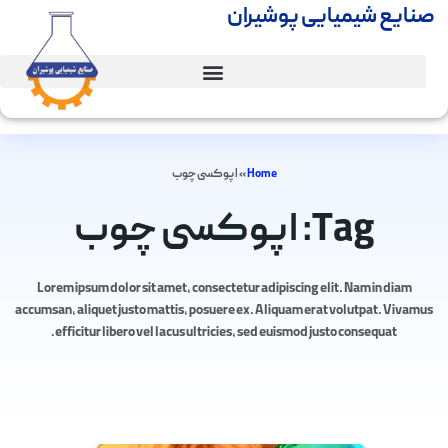
صنایع شیمیایی پوشیران
Home
»
اپوکسی چوب
Tag: اپوکسی چوب
Lorem ipsum dolor sit amet, consectetur adipiscing elit. Nam in diam
accumsan, aliquet justo mattis, posuere ex. Aliquam erat volutpat. Vivamus
efficitur libero vel lacus ultricies, sed euismod justo consequat.