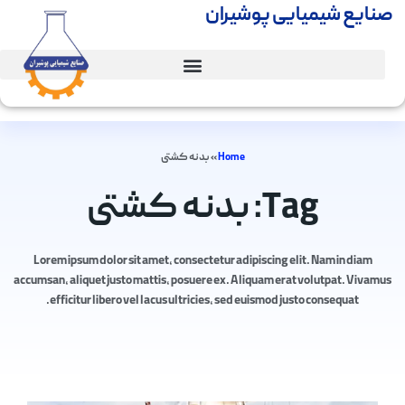
صنایع شیمیایی پوشیران
Home
»
بدنه کشتی
Tag: بدنه کشتی
Lorem ipsum dolor sit amet, consectetur adipiscing elit. Nam in diam
accumsan, aliquet justo mattis, posuere ex. Aliquam erat volutpat. Vivamus
efficitur libero vel lacus ultricies, sed euismod justo consequat.