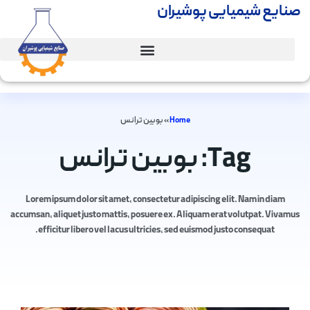
صنایع شیمیایی پوشیران
Home
»
بوبین ترانس
Tag: بوبین ترانس
Lorem ipsum dolor sit amet, consectetur adipiscing elit. Nam in diam
accumsan, aliquet justo mattis, posuere ex. Aliquam erat volutpat. Vivamus
efficitur libero vel lacus ultricies, sed euismod justo consequat.