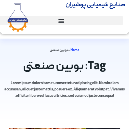
صنایع شیمیایی پوشیران
Home
»
بوبین صنعتی
Tag: بوبین صنعتی
Lorem ipsum dolor sit amet, consectetur adipiscing elit. Nam in diam
accumsan, aliquet justo mattis, posuere ex. Aliquam erat volutpat. Vivamus
efficitur libero vel lacus ultricies, sed euismod justo consequat.