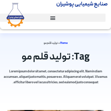
صنایع شیمیایی پوشیران
Home
»
تولید قلم مو
Tag: تولید قلم مو
Lorem ipsum dolor sit amet, consectetur adipiscing elit. Nam in diam
accumsan, aliquet justo mattis, posuere ex. Aliquam erat volutpat. Vivamus
efficitur libero vel lacus ultricies, sed euismod justo consequat.