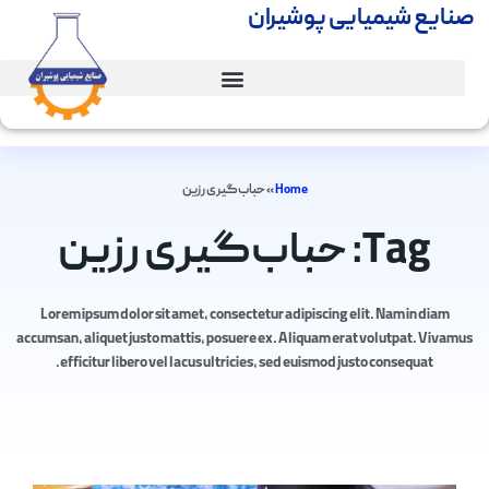
صنایع شیمیایی پوشیران
Home
»
حباب‌گیری رزین
Tag: حباب‌گیری رزین
Lorem ipsum dolor sit amet, consectetur adipiscing elit. Nam in diam
accumsan, aliquet justo mattis, posuere ex. Aliquam erat volutpat. Vivamus
efficitur libero vel lacus ultricies, sed euismod justo consequat.