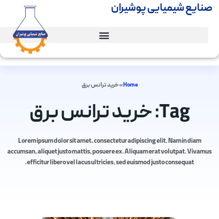
صنایع شیمیایی پوشیران
Home
»
خرید ترانس برق
Tag: خرید ترانس برق
Lorem ipsum dolor sit amet, consectetur adipiscing elit. Nam in diam
accumsan, aliquet justo mattis, posuere ex. Aliquam erat volutpat. Vivamus
efficitur libero vel lacus ultricies, sed euismod justo consequat.