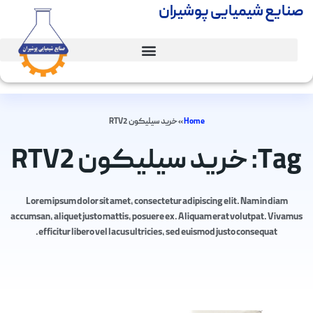
صنایع شیمیایی پوشیران
Home
»
خرید سیلیکون RTV2
Tag: خرید سیلیکون RTV2
Lorem ipsum dolor sit amet, consectetur adipiscing elit. Nam in diam
accumsan, aliquet justo mattis, posuere ex. Aliquam erat volutpat. Vivamus
efficitur libero vel lacus ultricies, sed euismod justo consequat.