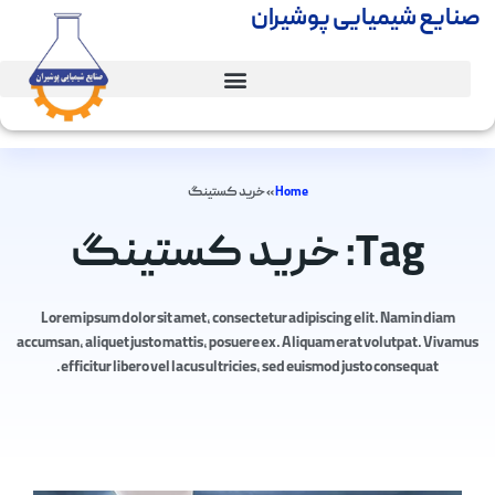
صنایع شیمیایی پوشیران
Home
»
خرید کستینگ
Tag: خرید کستینگ
Lorem ipsum dolor sit amet, consectetur adipiscing elit. Nam in diam
accumsan, aliquet justo mattis, posuere ex. Aliquam erat volutpat. Vivamus
efficitur libero vel lacus ultricies, sed euismod justo consequat.