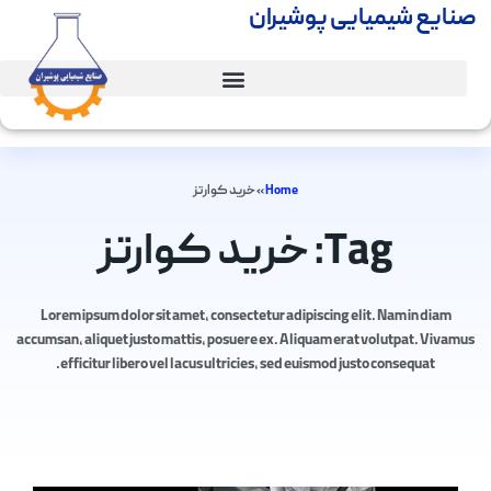
صنایع شیمیایی پوشیران
Home
»
خرید کوارتز
Tag: خرید کوارتز
Lorem ipsum dolor sit amet, consectetur adipiscing elit. Nam in diam
accumsan, aliquet justo mattis, posuere ex. Aliquam erat volutpat. Vivamus
efficitur libero vel lacus ultricies, sed euismod justo consequat.