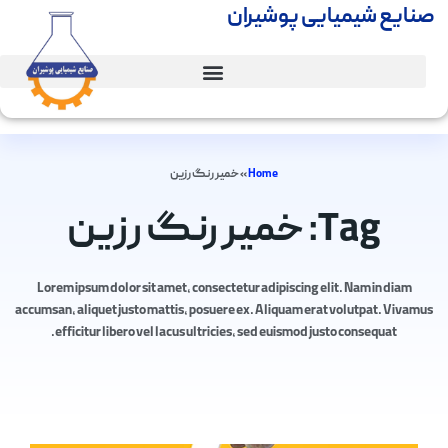
صنایع شیمیایی پوشیران
Home
»
خمیر رنگ رزین
Tag: خمیر رنگ رزین
Lorem ipsum dolor sit amet, consectetur adipiscing elit. Nam in diam
accumsan, aliquet justo mattis, posuere ex. Aliquam erat volutpat. Vivamus
efficitur libero vel lacus ultricies, sed euismod justo consequat.