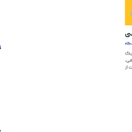
سی
گاه
s
 یک
هی،
 از