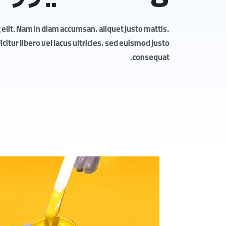
elit. Nam in diam accumsan, aliquet justo mattis,
itur libero vel lacus ultricies, sed euismod justo
consequat.