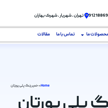
09121886
تهران , شهریار , شهرک بهاران
حصولات ما
تماس با ما
مقالات
Home
»
خمیر رنگ پلی یورتان