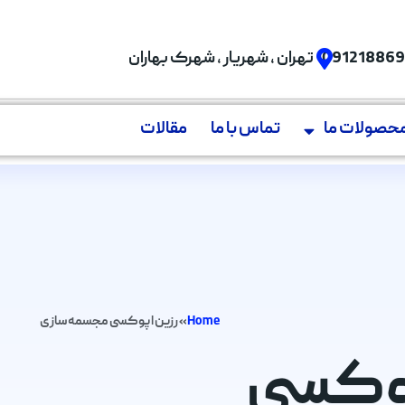
09121886
تهران , شهریار , شهرک بهاران
حصولات ما
تماس با ما
مقالات
Home
»
رزین اپوکسی مجسمه‌سازی
 اپوکسی