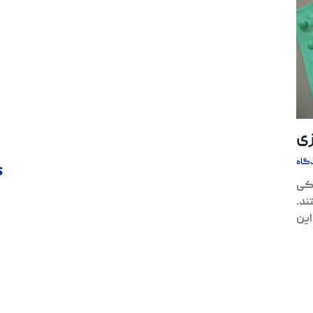
زی
گاه
s
یکی
ند.
این