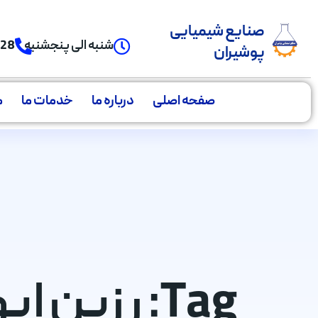
صنایع شیمیایی
شنبه الی پنجشنبه
928
پوشیران
صفحه اصلی
درباره ما
خدمات ما
م
Tag: رزین