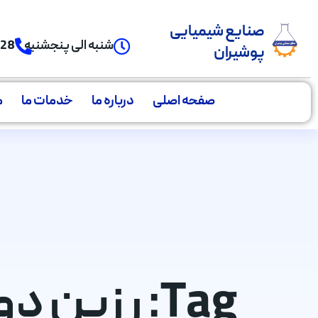
صنایع شیمیایی
شنبه الی پنجشنبه
928
پوشیران
صفحه اصلی
درباره ما
خدمات ما
م
Tag: رزین