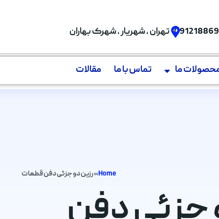
09121886
تهران , شهریار , شهرک بهاران
حصولات ما
تماس با ما
مقالات
Home
»
رزین دو جزئی دفن قطعات
 دو جزئی دفن