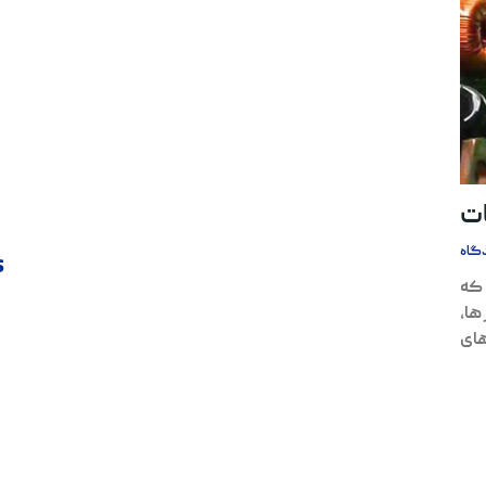
ت
گاه
s
 که
ها،
های