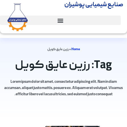
صنایع شیمیایی پوشیران
Home
»
رزین عایق کویل
Tag: رزین عایق کویل
Lorem ipsum dolor sit amet, consectetur adipiscing elit. Nam in diam
accumsan, aliquet justo mattis, posuere ex. Aliquam erat volutpat. Vivamus
efficitur libero vel lacus ultricies, sed euismod justo consequat.