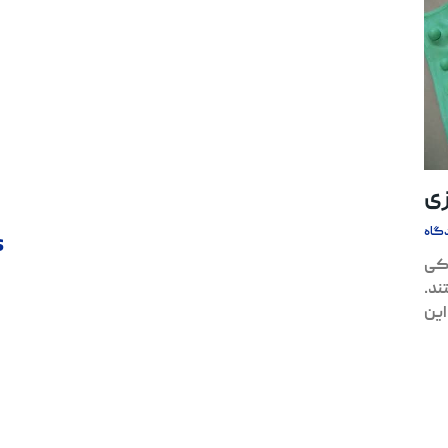
زی
گاه
s
یکی
ند.
این