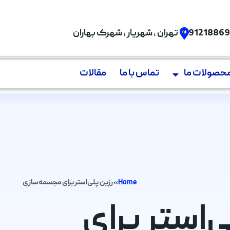
09121886
تهران , شهریار , شهرک بهاران
حصولات ما
تماس با ما
مقالات
Home
»
رزین پلی‌استر برای مجسمه‌سازی
لی‌استر برای